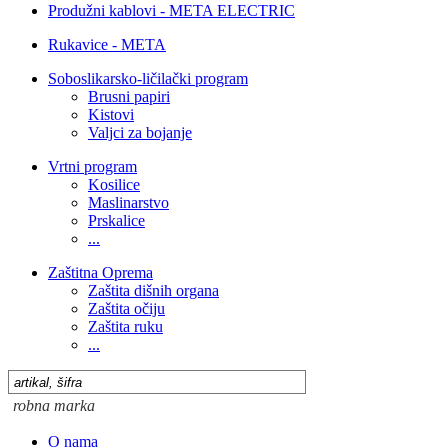
Produžni kablovi - META ELECTRIC
Rukavice - META
Soboslikarsko-ličilački program
Brusni papiri
Kistovi
Valjci za bojanje
Vrtni program
Kosilice
Maslinarstvo
Prskalice
...
Zaštitna Oprema
Zaštita dišnih organa
Zaštita očiju
Zaštita ruku
...
O nama