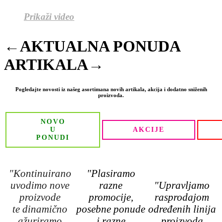
Prikaži video
←AKTUALNA PONUDA
ARTIKALA→
Pogledajte novosti iz našeg asortimana novih artikala, akcija i dodatno sniženih
proizvoda.
NOVO
U
AKCIJE
PONUDI
"Kontinuirano
"Plasiramo
uvodimo nove
razne
"Upravljamo
proizvode
promocije,
rasprodajom
te dinamično
posebne ponude
određenih linija
ažuriramo
i razne
proizvoda