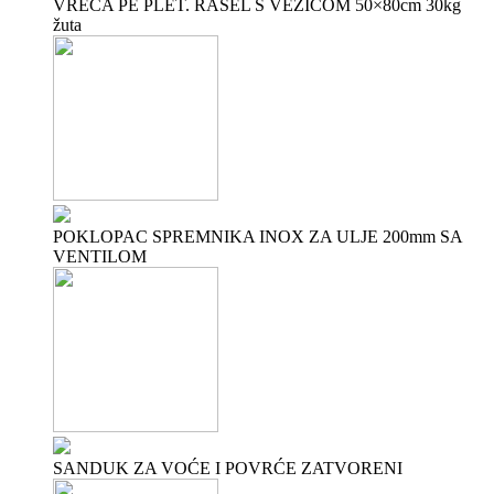
VREĆA PE PLET. RAŠEL S VEZICOM 50×80cm 30kg
žuta
POKLOPAC SPREMNIKA INOX ZA ULJE 200mm SA
VENTILOM
SANDUK ZA VOĆE I POVRĆE ZATVORENI