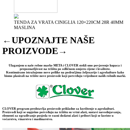
TENDA ZA VRATA CINIGLIA 120×220CM 28R 40MM
MASLINA
←UPOZNAJTE NAŠE
PROIZVODE→
Ulaganjem u naše robne marke META i CLOVER stekli smo povjerenje kupaca i
prepoznatljivost na tržištu po odličnom omjeru cijene i kvalitete.
Kontinuirano istražujemo nove prilike na područjima željezarije i agrokulture kako
bismo plasirali na tržište nove proizvode koji potvrđuju vrijednost naših robnih marki.
CLOVER program predstavlja proizvode prikladne za korištenje u agrokulturi.
Proizvodi koji se uspješno potvrđuju na tržištu su vrtni alati, sustavi navodnjavanja,
elementi za ograđivanje posjeda te razni dodatni alati i pribori koji se koriste u
voćarstvu, vinarstvu i maslinarstvu.