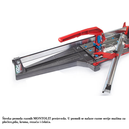
Široka ponuda raznih MONTOLIT proizvoda. U ponudi se nalaze razne serije mažina za
pločice,pila, kruna, rezača i čekića.