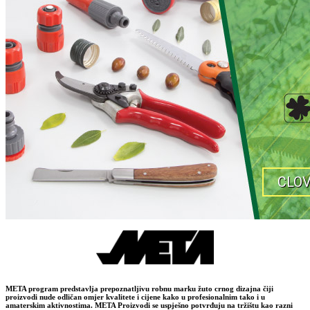
CLO
META program predstavlja prepoznatljivu robnu marku žuto crnog dizajna čiji
proizvodi nude odličan omjer kvalitete i cijene kako u profesionalnim tako i u
amaterskim aktivnostima. META Proizvodi se uspješno potvrđuju na tržištu kao razni