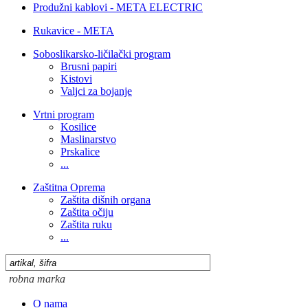
Produžni kablovi - META ELECTRIC
Rukavice - META
Soboslikarsko-ličilački program
Brusni papiri
Kistovi
Valjci za bojanje
Vrtni program
Kosilice
Maslinarstvo
Prskalice
...
Zaštitna Oprema
Zaštita dišnih organa
Zaštita očiju
Zaštita ruku
...
O nama