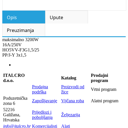
Opis
Upute
Preuzimanja
maksimalno 3200W
16A/250V
HO5VV-F3G1,5/25
PP/J-Y 3x1,5
ITALCRO
Prodajni
Katalog
d.o.o.
program
Prodajna
Proizvodi od
Vrtni program
podrška
žice
Poduzetnička
Zapošljavanje
Vijčana roba
Alatni program
zona 6
52216
Prijedlozi i
Galižana,
Željezarija
poboljšanja
Hrvatska
info@italcro.hr
Komercijalisti
Alati