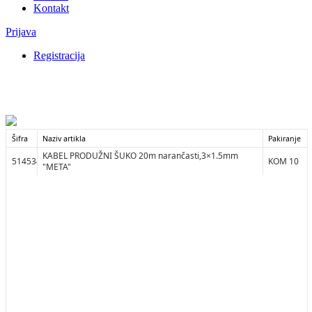
Kontakt
Prijava
Registracija
Šifra
Naziv artikla
Pakiranje
KABEL PRODUŽNI ŠUKO 20m narančasti,3×1.5mm
514534
KOM 10
"META"