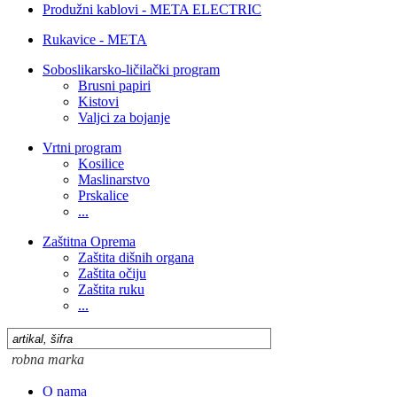
Produžni kablovi - META ELECTRIC
Rukavice - META
Soboslikarsko-ličilački program
Brusni papiri
Kistovi
Valjci za bojanje
Vrtni program
Kosilice
Maslinarstvo
Prskalice
...
Zaštitna Oprema
Zaštita dišnih organa
Zaštita očiju
Zaštita ruku
...
O nama