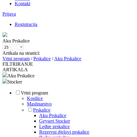
Kontakt
Prijava
Registracija
Aku Prskalice
Artikala na stranici:
Vrtni program
/
Prskalice
/
Aku Prskalice
FILTRIRANJE
ARTIKALA
Aku Prskalice
Stocker
Vrtni program
Kosilice
Maslinarstvo
Prskalice
Aku Prskalice
Geyseri Stocker
Leđne prskalice
Rezervni djelovi prskalice