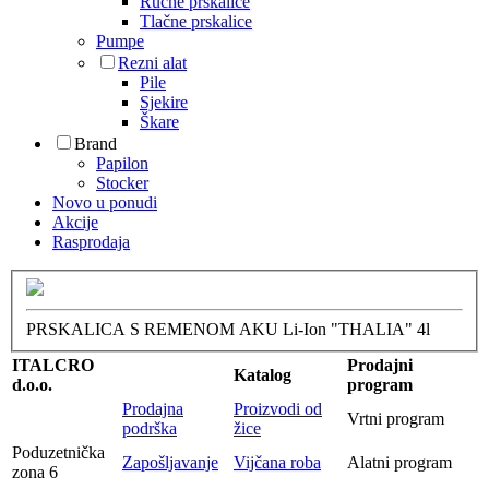
Ručne prskalice
Tlačne prskalice
Pumpe
Rezni alat
Pile
Sjekire
Škare
Brand
Papilon
Stocker
Novo u ponudi
Akcije
Rasprodaja
PRSKALICA S REMENOM AKU Li-Ion "THALIA" 4l
ITALCRO
Prodajni
Katalog
d.o.o.
program
Prodajna
Proizvodi od
Vrtni program
podrška
žice
Poduzetnička
Zapošljavanje
Vijčana roba
Alatni program
zona 6